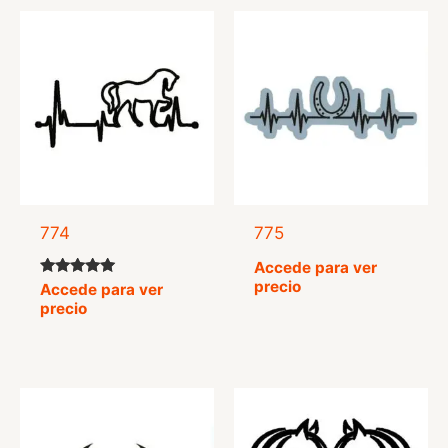
774
775
Accede para ver
precio
Valorado
Accede para ver
con
precio
5.00
de 5