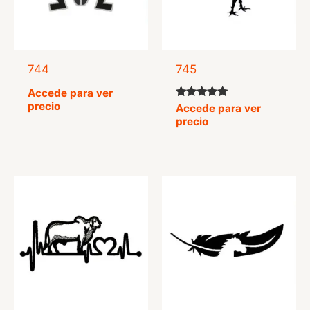
744
745
Accede para ver
precio
Valorado
Accede para ver
con
precio
5.00
de 5