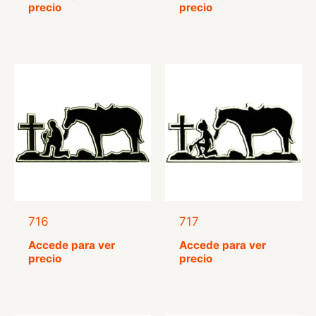
con
con
precio
precio
5.00
5.00
de 5
de 5
716
717
Accede para ver
Accede para ver
precio
precio