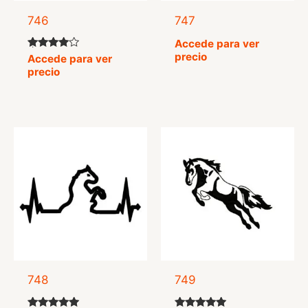
746
747
Accede para ver
precio
Valorado
Accede para ver
con
precio
4.67
de 5
748
749