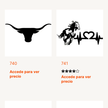
740
741
Accede para ver
precio
Valorado
Accede para ver
con
precio
4.50
de 5