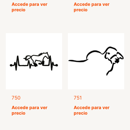
Valorado
Valorado
Accede para ver
Accede para ver
con
con
precio
precio
5.00
5.00
de 5
de 5
750
751
Accede para ver
Accede para ver
precio
precio