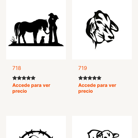
718
719
Valorado
Valorado
Accede para ver
Accede para ver
con
con
precio
precio
4.90
5.00
de 5
de 5