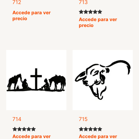
712
713
Accede para ver
precio
Valorado
Accede para ver
con
precio
5.00
de 5
714
715
Valorado
Valorado
Accede para ver
Accede para ver