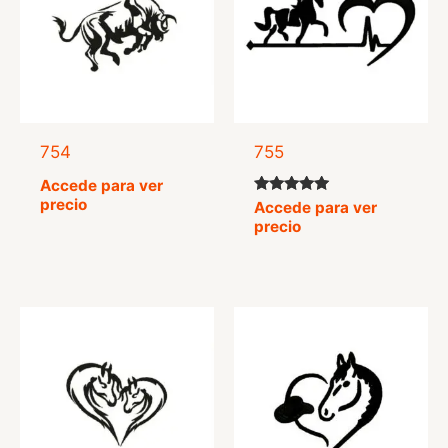
754
755
Accede para ver
precio
Valorado
Accede para ver
con
precio
5.00
de 5