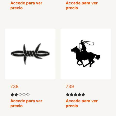
Valora
Valorado
Accede para ver
Accede para ver
do con
con
precio
precio
3.00
5.00
de 5
de 5
738
739
Valo
Valorado
Accede para ver
Accede para ver
rado
con
precio
precio
con
5.00
2.00
de 5
de 5