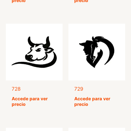
precio
precio
5.00
5.00
de 5
de 5
728
729
Accede para ver
Accede para ver
precio
precio