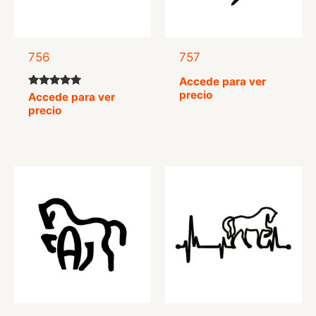
756
757
Accede para ver
precio
Valorado
Accede para ver
con
precio
5.00
de 5