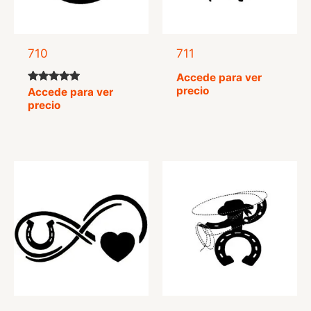
710
711
Accede para ver
precio
Valorado
Accede para ver
con
precio
5.00
de 5