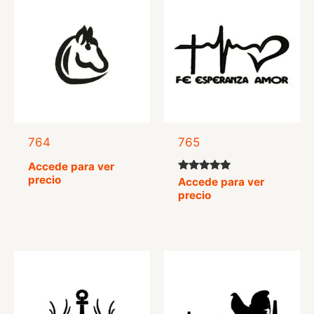
764
765
Accede para ver
precio
Valorado
Accede para ver
con
precio
5.00
de 5