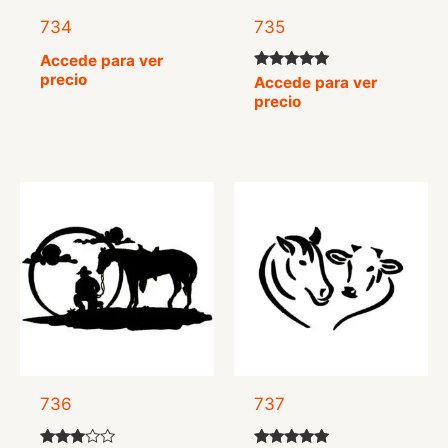
734
735
Accede para ver
precio
Valorado
Accede para ver
con
precio
5.00
de 5
736
737