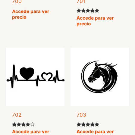
700
701
Accede para ver
precio
Valorado
Accede para ver
con
precio
5.00
de 5
702
703
Valorado
Valorado
Accede para ver
Accede para ver
con
con