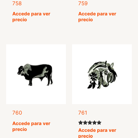
758
759
Accede para ver
Accede para ver
precio
precio
760
761
Accede para ver
precio
Valorado
Accede para ver
con
precio
5.00