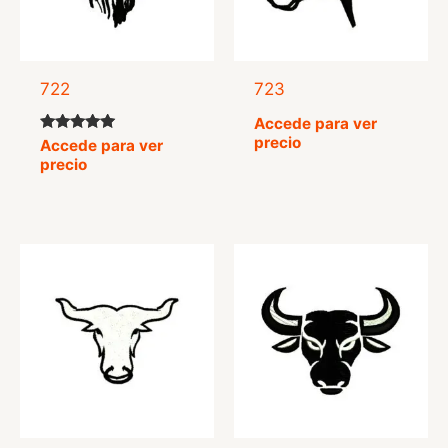
722
723
Accede para ver
precio
Valorado
Accede para ver
con
precio
5.00
de 5