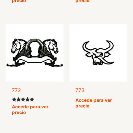
precio
precio
772
773
Accede para ver
precio
Valorado
Accede para ver
con
precio
5.00
de 5