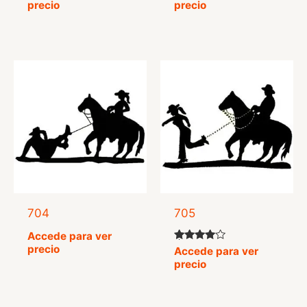
precio
precio
4.50
5.00
de 5
de 5
704
705
Accede para ver
precio
Valorado
Accede para ver
con
precio
4.75
de 5