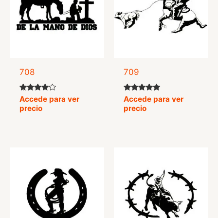
708
709
Valorado
Valorado
Accede para ver
Accede para ver
con
con
precio
precio
4.42
5.00
de 5
de 5