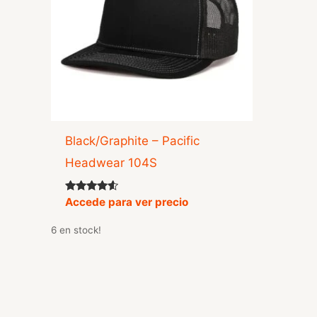
Black/Graphite – Pacific
Headwear 104S
Valorado
Accede para ver precio
con
4.33
6 en stock!
de 5