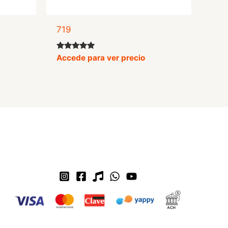
719
Valorado
Accede para ver precio
con
5.00
de 5