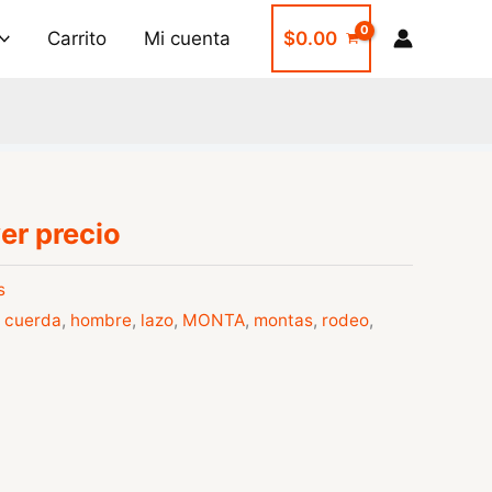
Carrito
Mi cuenta
$
0.00
er precio
s
,
cuerda
,
hombre
,
lazo
,
MONTA
,
montas
,
rodeo
,