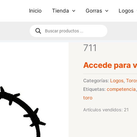
Inicio
Tienda
Gorras
Logos
Búsqueda
de
productos
711
Accede para v
Categorías:
Logos
,
Toro
Etiquetas:
competencia
toro
Artículos vendidos: 21