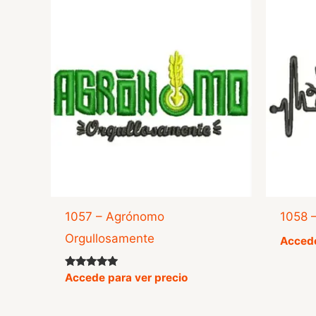
1057 – Agrónomo
1058 
Orgullosamente
Accede
Valorado
Accede para ver precio
con
5.00
de 5