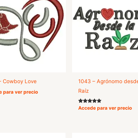
– Cowboy Love
1043 – Agrónomo desde
Raíz
 para ver precio
Valorado
Accede para ver precio
con
5.00
de 5