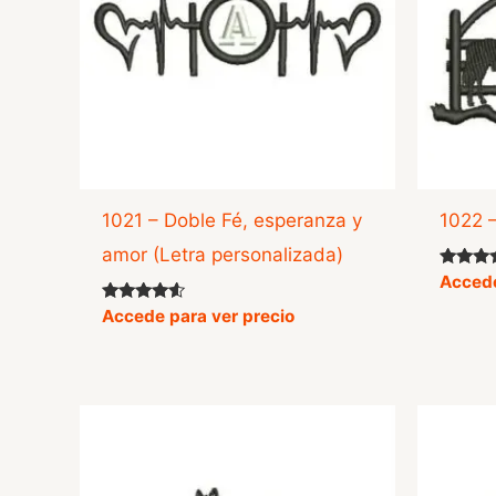
1021 – Doble Fé, esperanza y
1022 
amor (Letra personalizada)
Valorad
Accede
con
5.00
Valorado
Accede para ver precio
de 5
con
4.33
de 5