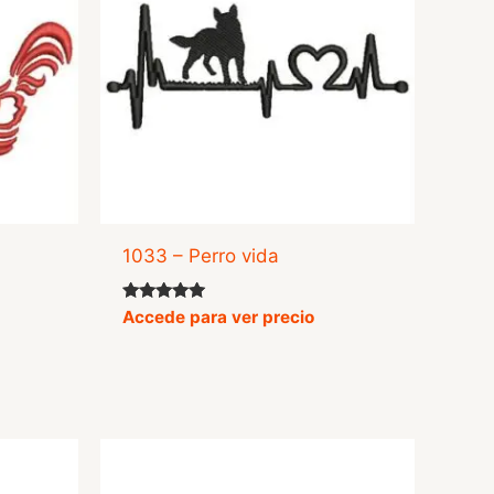
1033 – Perro vida
Valorado
Accede para ver precio
con
5.00
de 5