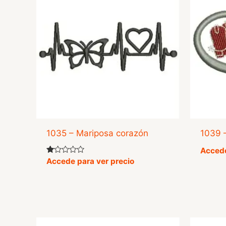
1035 – Mariposa corazón
1039 
Accede
Valorado
Accede para ver precio
con
1.00
de
5