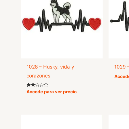
1028 – Husky, vida y
1029 
corazones
Accede
Valorado
Accede para ver precio
con
2.00
de 5