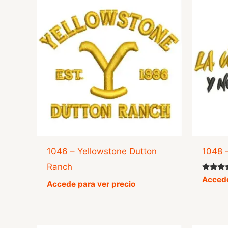
1046 – Yellowstone Dutton
1048 
Ranch
Valorad
Accede
Accede para ver precio
con
5.00
de 5