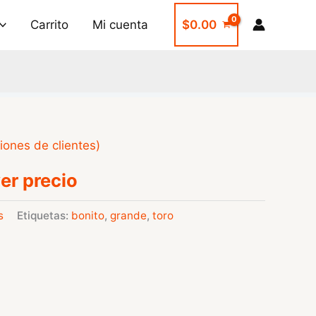
Carrito
Mi cuenta
$
0.00
iones de clientes)
er precio
s
Etiquetas:
bonito
,
grande
,
toro