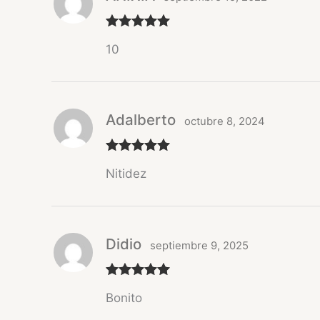
Valorado
10
con
5
de 5
Adalberto
octubre 8, 2024
Valorado
Nitidez
con
5
de 5
Didio
septiembre 9, 2025
Valorado
Bonito
con
5
de 5