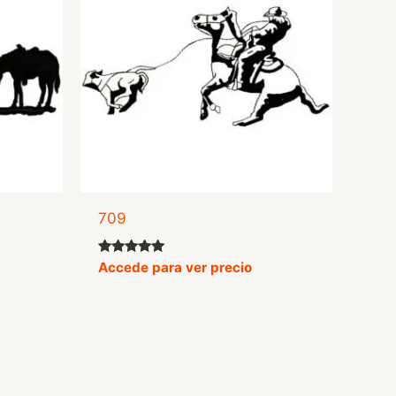
709
Valorado
Accede para ver precio
con
5.00
de 5