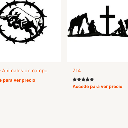
– Animales de campo
714
 para ver precio
Valorado
Accede para ver precio
con
5.00
de 5