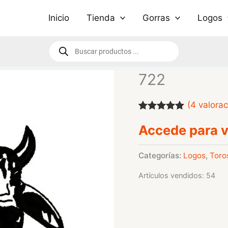
Inicio
Tienda
Gorras
Logos
Búsqueda
de
productos
722
(
4
valorac
Valorado
4
Accede para v
con
5.00
de
5 en base a
valoraciones
de clientes
Categorías:
Logos
,
Toro
Artículos vendidos: 54