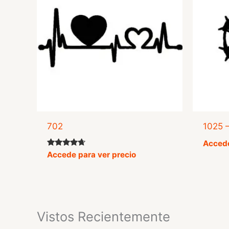
702
1025 
Accede
Valorado
Accede para ver precio
con
4.50
de 5
Vistos Recientemente