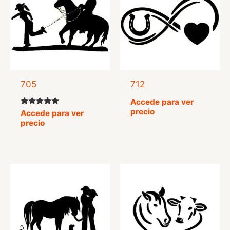
705
712
Accede para ver
precio
Valorado
Accede para ver
con
precio
4.75
de 5