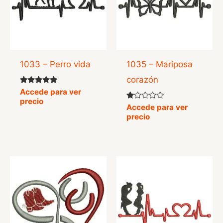
1033 – Perro vida
1035 – Mariposa
corazón
Valorado
Accede para ver
con
precio
5.00
Valorado
Accede para ver
de 5
con
precio
1.00
de
5