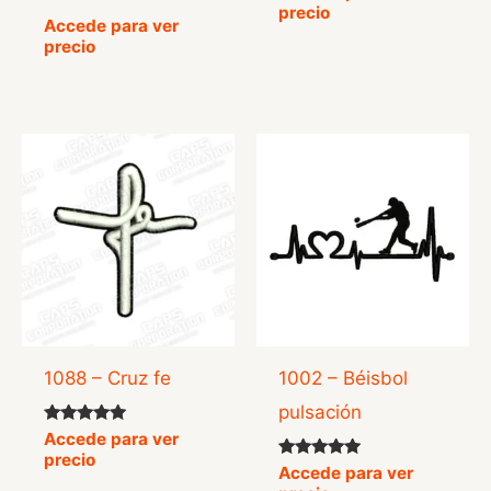
precio
Accede para ver
precio
1088 – Cruz fe
1002 – Béisbol
pulsación
Valorado
Accede para ver
con
precio
5.00
Valorado
Accede para ver
de 5
con