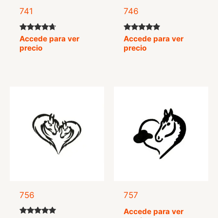
741
746
Valorado
Valorado
Accede para ver
Accede para ver
con
con
precio
precio
4.50
4.67
de 5
de 5
756
757
Accede para ver