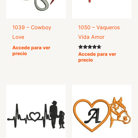
1039 – Cowboy
1050 – Vaqueros
Love
Vida Amor
Accede para ver
precio
Valorado
Accede para ver
con
precio
4.50
de 5