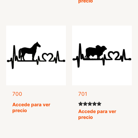
precio
5.00
de 5
700
701
Accede para ver
precio
Valorado
Accede para ver
con
precio
5.00
de 5