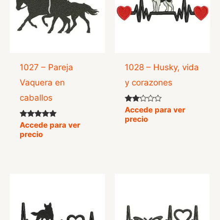
1027 – Pareja
1028 – Husky, vida
Vaquera en
y corazones
caballos
Valorado
Accede para ver
con
precio
2.00
Valorado
Accede para ver
de 5
con
precio
5.00
de 5