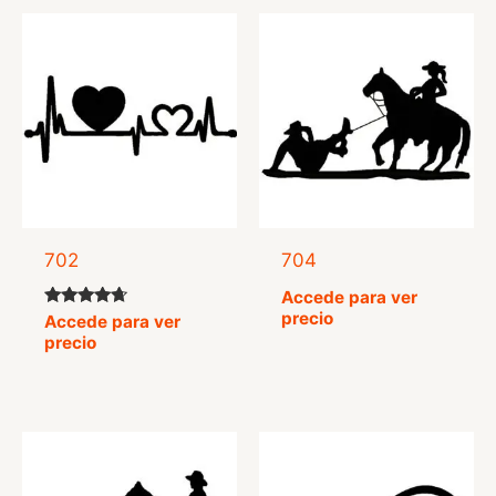
702
704
Accede para ver
precio
Valorado
Accede para ver
con
precio
4.50
de 5