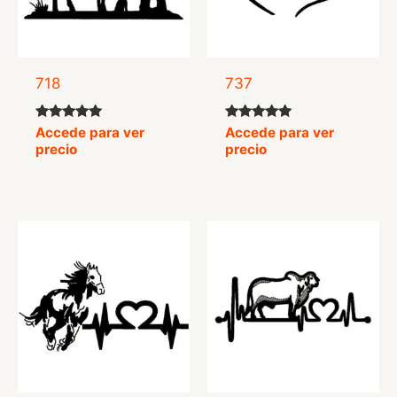
718
737
Valorado
Valorado
Accede para ver
Accede para ver
con
con
precio
precio
4.90
5.00
de 5
de 5