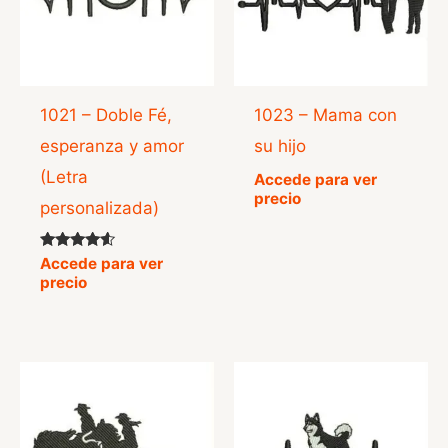
1021 – Doble Fé,
1023 – Mama con
esperanza y amor
su hijo
(Letra
Accede para ver
precio
personalizada)
Valorado
Accede para ver
con
precio
4.33
de 5