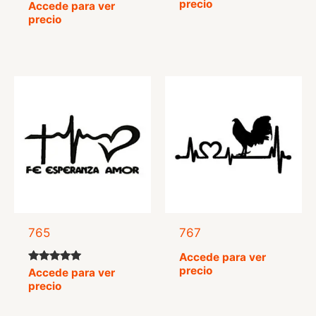
precio
Valorado
Accede para ver
con
precio
5.00
de 5
765
767
Accede para ver
precio
Valorado
Accede para ver
con
precio
5.00
de 5