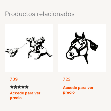
Productos relacionados
709
723
Accede para ver
precio
Valorado
Accede para ver
con
precio
5.00
de 5