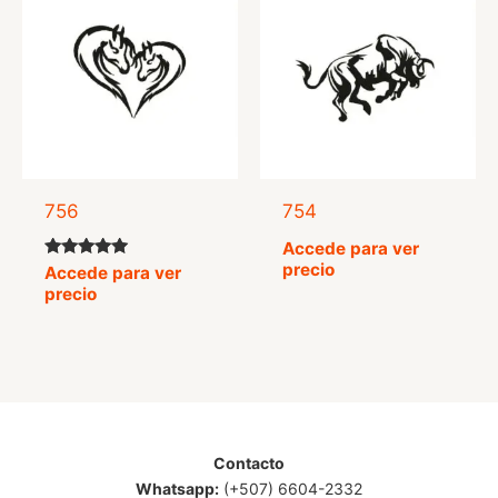
756
754
Accede para ver
precio
Valorado
Accede para ver
con
precio
5.00
de 5
Contacto
Whatsapp:
(+507) 6604-2332