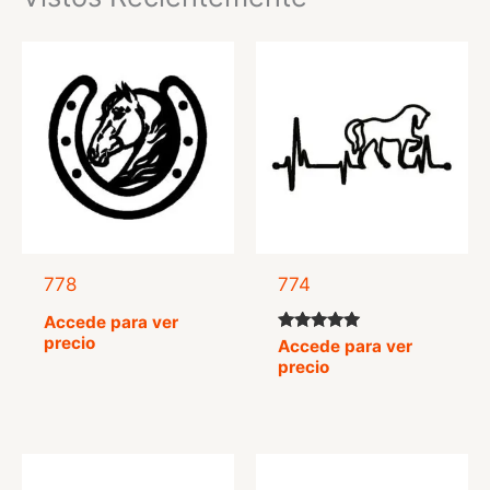
778
774
Accede para ver
precio
Valorado
Accede para ver
con
precio
5.00
de 5