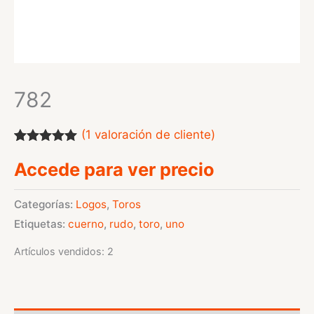
782
(
1
valoración de cliente)
Valorado
1
Accede para ver precio
con
5.00
de
5 en base a
valoración
de un cliente
Categorías:
Logos
,
Toros
Etiquetas:
cuerno
,
rudo
,
toro
,
uno
Artículos vendidos: 2