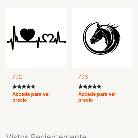
702
703
Valorado
Valorado
Accede para ver
Accede para ver
con
con
precio
precio
4.50
5.00
de 5
de 5
Vistos Recientemente