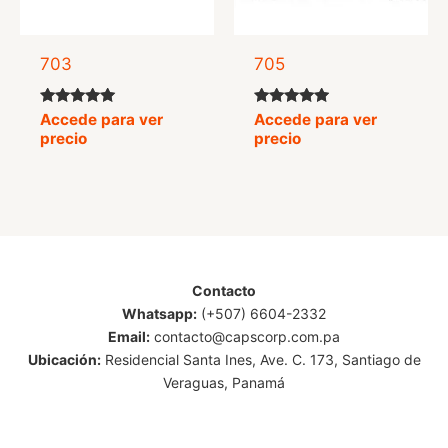
703
705
Valorado
Valorado
Accede para ver
Accede para ver
con
con
precio
precio
5.00
4.75
de 5
de 5
Contacto
Whatsapp:
(+507) 6604-2332
Email:
contacto@capscorp.com.pa
Ubicación:
Residencial Santa Ines, Ave. C. 173, Santiago de
Veraguas, Panamá