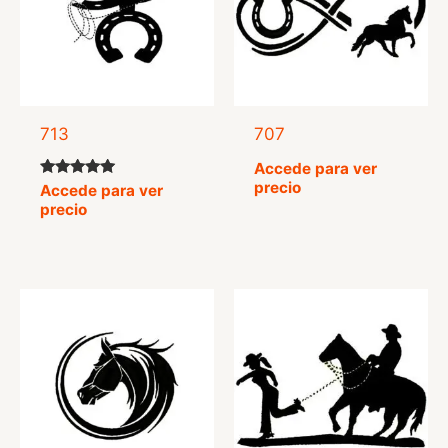
713
707
Accede para ver
precio
Valorado
Accede para ver
con
precio
5.00
de 5