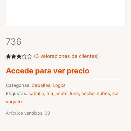
736
(
3
valoraciones de clientes)
Valorado
3
Accede para ver precio
con
3.00
de
5 en
base a
Categorías:
Caballos
,
Logos
valoraciones
Etiquetas:
caballo
,
dia
,
jinete
,
luna
,
noche
,
nubes
,
sol
,
de
clientes
vaquero
Artículos vendidos: 38