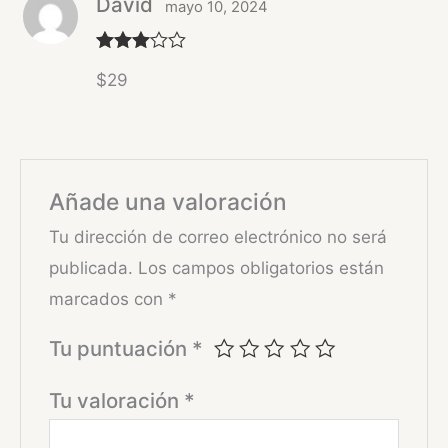
David
mayo 10, 2024
Valorad
$29
o con
3
de 5
Añade una valoración
Tu dirección de correo electrónico no será
publicada.
Los campos obligatorios están
marcados con
*
Tu puntuación
*
Tu valoración
*