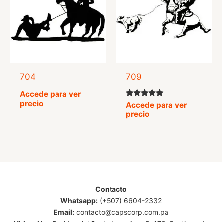
704
709
Accede para ver
precio
Valorado
Accede para ver
con
precio
5.00
de 5
Contacto
Whatsapp:
(+507) 6604-2332
Email:
contacto@capscorp.com.pa