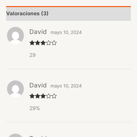
Valoraciones (3)
David
mayo 10, 2024
Valorad
29
o con
3
de 5
David
mayo 10, 2024
Valorad
29%
o con
3
de 5