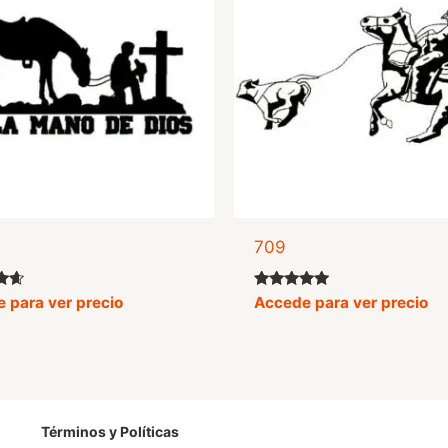
709
o
Valorado
 para ver precio
Accede para ver precio
con
5.00
de 5
Términos y Políticas