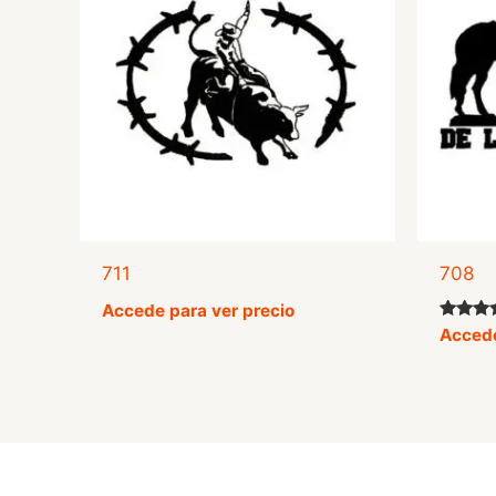
711
708
Accede para ver precio
Valorad
Accede
con
4.42
de 5