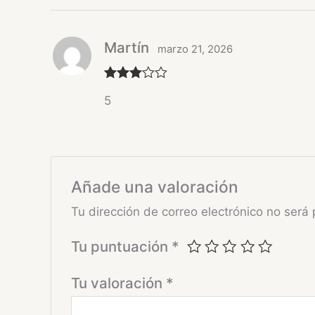
Martín
marzo 21, 2026
Valorad
5
o con
3
de 5
Añade una valoración
Tu dirección de correo electrónico no será 
Tu puntuación
*
Tu valoración
*