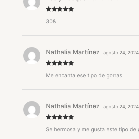
Valorado
30&
con
5
de 5
Nathalia Martínez
agosto 24, 2024
Valorado
Me encanta ese tipo de gorras
con
5
de 5
Nathalia Martínez
agosto 24, 2024
Valorado
Se hermosa y me gusta este tipo de 
con
5
de 5