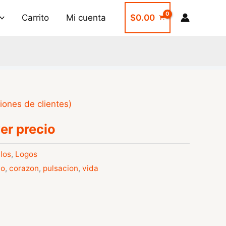
Carrito
Mi cuenta
$
0.00
iones de clientes)
er precio
los
,
Logos
lo
,
corazon
,
pulsacion
,
vida