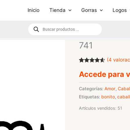
Inicio
Tienda
Gorras
Logos
Búsqueda
de
productos
741
(
4
valorac
Valorado
4
Accede para v
con
4.50
de
5 en base
a
valoraciones
Categorías:
Amor
,
Cabal
de
Etiquetas:
bonito
,
cabal
clientes
Artículos vendidos: 51