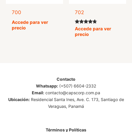
700
702
Accede para ver
precio
Valorado
Accede para ver
con
precio
4.50
de 5
Contacto
Whatsapp:
(+507) 6604-2332
Email:
contacto@capscorp.com.pa
Ubicación:
Residencial Santa Ines, Ave. C. 173, Santiago de
Veraguas, Panamá
Términos y Políticas