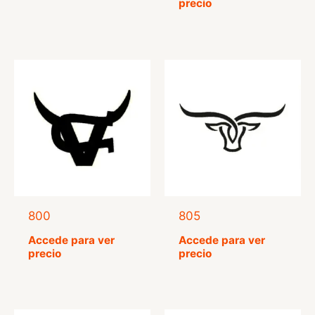
precio
5.00
de 5
800
805
Accede para ver
Accede para ver
precio
precio