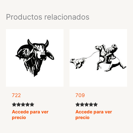
Productos relacionados
722
709
Valorado
Valorado
Accede para ver
Accede para ver
con
con
precio
precio
5.00
5.00
de 5
de 5