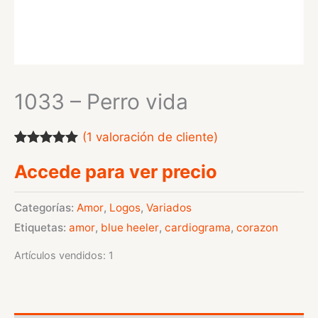
1033 – Perro vida
(
1
valoración de cliente)
Valorado
1
Accede para ver precio
con
5.00
de
5 en base a
valoración
de un cliente
Categorías:
Amor
,
Logos
,
Variados
Etiquetas:
amor
,
blue heeler
,
cardiograma
,
corazon
Artículos vendidos: 1