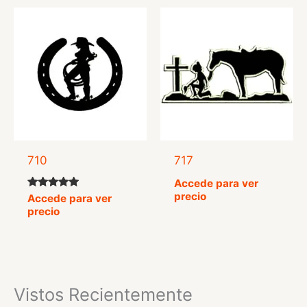
710
717
Accede para ver
precio
Valorado
Accede para ver
con
precio
5.00
de 5
Vistos Recientemente