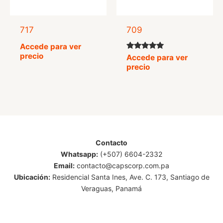
717
709
Accede para ver
precio
Valorado
Accede para ver
con
precio
5.00
de 5
Contacto
Whatsapp:
(+507) 6604-2332
Email:
contacto@capscorp.com.pa
Ubicación:
Residencial Santa Ines, Ave. C. 173, Santiago de
Veraguas, Panamá