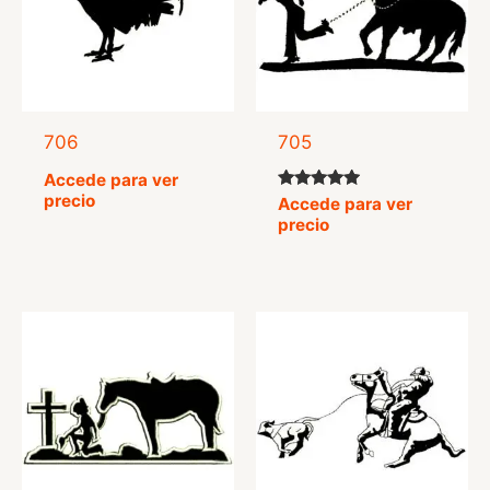
706
705
Accede para ver
precio
Valorado
Accede para ver
con
precio
4.75
de 5