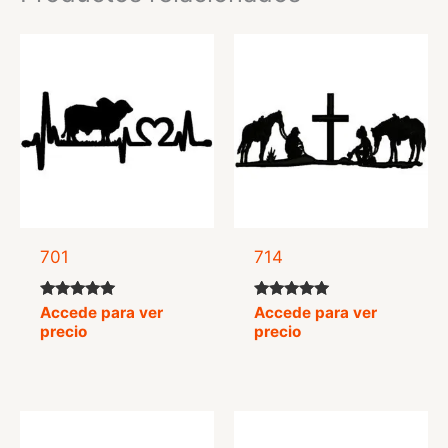
701
714
Valorado
Valorado
Accede para ver
Accede para ver
con
con
precio
precio
5.00
5.00
de 5
de 5