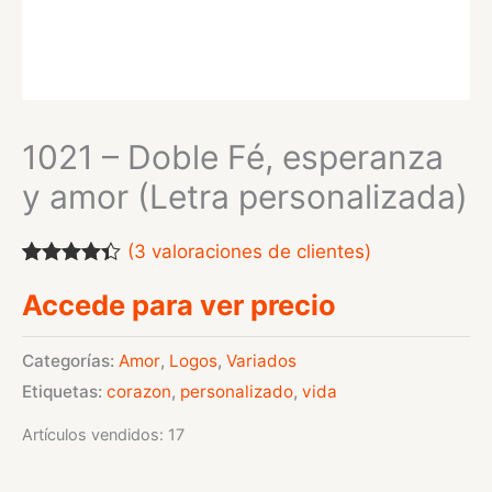
1021 – Doble Fé, esperanza
y amor (Letra personalizada)
(
3
valoraciones de clientes)
Valorado
3
Accede para ver precio
con
4.33
de 5 en
base a
valoraciones
Categorías:
Amor
,
Logos
,
Variados
de
Etiquetas:
corazon
,
personalizado
,
vida
clientes
Artículos vendidos: 17