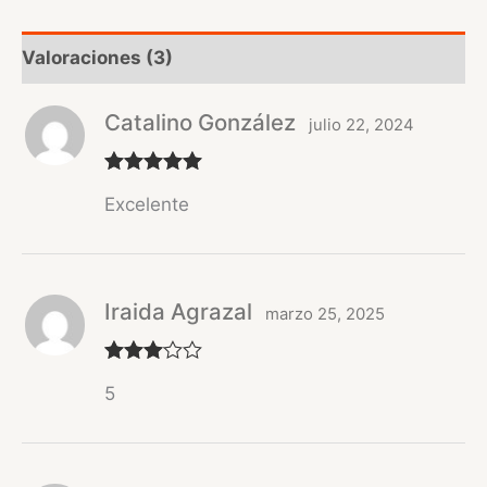
Valoraciones (3)
Catalino González
julio 22, 2024
Valorado
Excelente
con
5
de 5
Iraida Agrazal
marzo 25, 2025
Valorad
5
o con
3
de 5