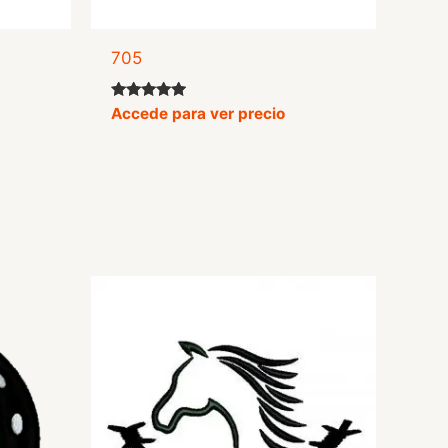
705
Valorado
Accede para ver precio
con
4.75
de 5