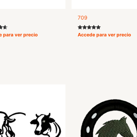
709
o
Valorado
 para ver precio
Accede para ver precio
con
5.00
de 5