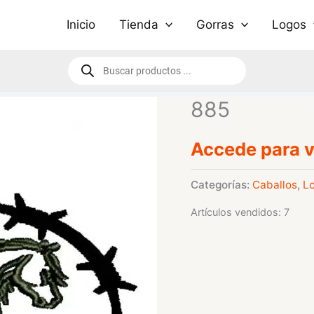
Inicio
Tienda
Gorras
Logos
Búsqueda
de
productos
885
Accede para v
Categorías:
Caballos
,
L
Artículos vendidos: 7