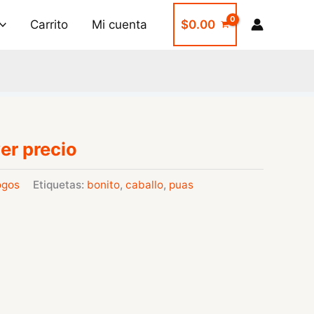
Carrito
Mi cuenta
$
0.00
er precio
ogos
Etiquetas:
bonito
,
caballo
,
puas