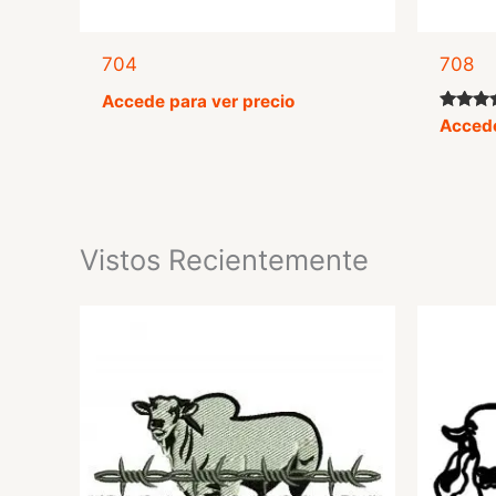
704
708
Accede para ver precio
Valorad
Accede
con
4.42
de 5
Vistos Recientemente