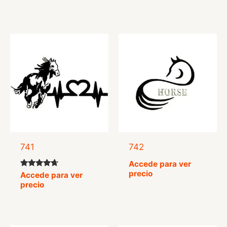
741
742
Accede para ver
precio
Valorado
Accede para ver
con
precio
4.50
de 5