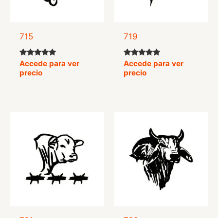
715
719
Valorado
Valorado
Accede para ver
Accede para ver
con
con
precio
precio
5.00
5.00
de 5
de 5