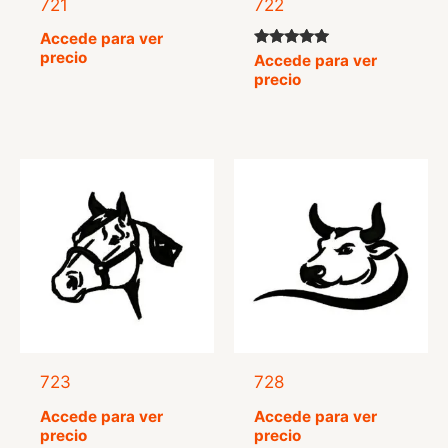
721
722
Accede para ver
precio
Valorado
Accede para ver
con
precio
5.00
de 5
723
728
Accede para ver
Accede para ver
precio
precio