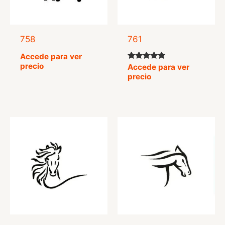
758
761
Accede para ver
precio
Valorado
Accede para ver
con
precio
5.00
de 5