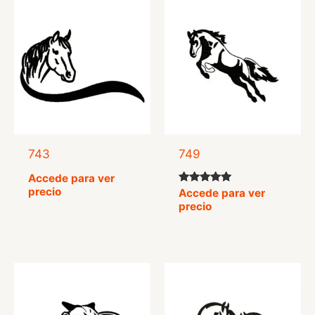
743
749
Accede para ver
precio
Valorado
Accede para ver
con
precio
5.00
de 5