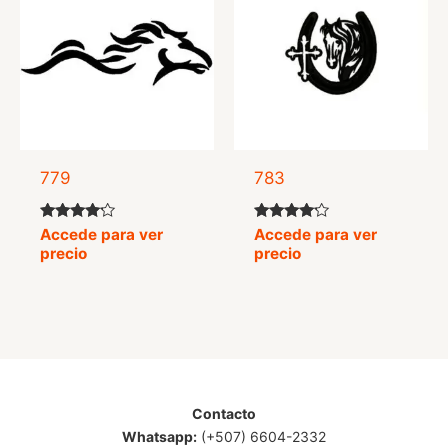
779
783
Valorado
Valorado
Accede para ver
Accede para ver
con
con
precio
precio
4.00
4.00
de 5
de 5
Contacto
Whatsapp:
(+507) 6604-2332