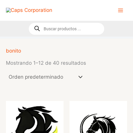
Ir
al
contenido
Búsqueda
de
productos
bonito
Mostrando 1–12 de 40 resultados