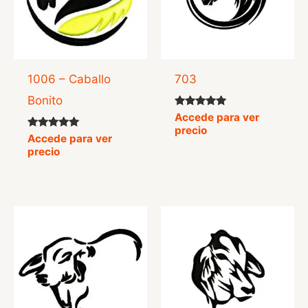
1006 – Caballo
703
Bonito
Valorado
Accede para ver
con
precio
5.00
Valorado
Accede para ver
de 5
con
precio
5.00
de 5