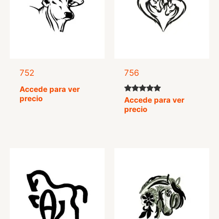
752
756
Accede para ver
precio
Valorado
Accede para ver
con
precio
5.00
de 5