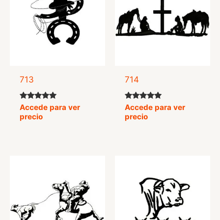
713
714
Valorado
Valorado
Accede para ver
Accede para ver
con
con
precio
precio
5.00
5.00
de 5
de 5