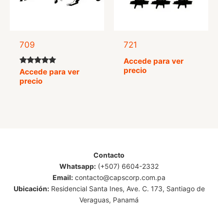
709
721
Accede para ver
precio
Valorado
Accede para ver
con
precio
5.00
de 5
Contacto
Whatsapp:
(+507) 6604-2332
Email:
contacto@capscorp.com.pa
Ubicación:
Residencial Santa Ines, Ave. C. 173, Santiago de
Veraguas, Panamá