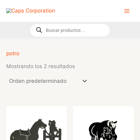
Ir
al
contenido
Búsqueda
de
productos
potro
Mostrando los 2 resultados