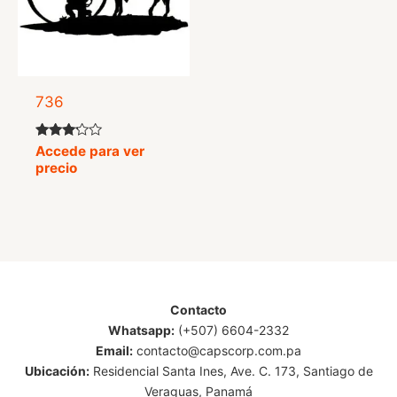
736
Valorado
Accede para ver
con
precio
3.00
de 5
Contacto
Whatsapp:
(+507) 6604-2332
Email:
contacto@capscorp.com.pa
Ubicación:
Residencial Santa Ines, Ave. C. 173, Santiago de
Veraguas, Panamá