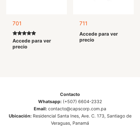
701
711
Accede para ver
precio
Valorado
Accede para ver
con
precio
5.00
de 5
Contacto
Whatsapp:
(+507) 6604-2332
Email:
contacto@capscorp.com.pa
Ubicación:
Residencial Santa Ines, Ave. C. 173, Santiago de
Veraguas, Panamá