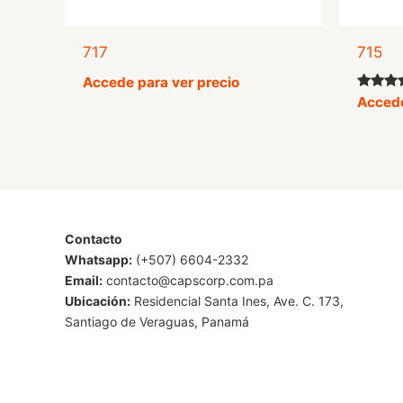
717
715
Accede para ver precio
Valorad
Accede
con
5.00
de 5
Contacto
Whatsapp:
(+507) 6604-2332
Email:
contacto@capscorp.com.pa
Ubicación:
Residencial Santa Ines, Ave. C. 173,
Santiago de Veraguas, Panamá