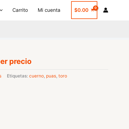
Carrito
Mi cuenta
$
0.00
er precio
s
Etiquetas:
cuerno
,
puas
,
toro