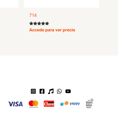
714
Valorado
Accede para ver precio
con
5.00
de 5