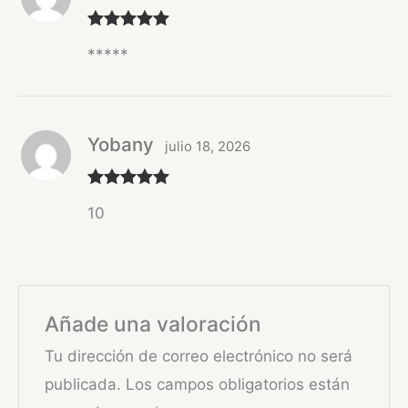
Valorado
*****
con
5
de 5
Yobany
julio 18, 2026
Valorado
10
con
5
de 5
Añade una valoración
Tu dirección de correo electrónico no será
publicada.
Los campos obligatorios están