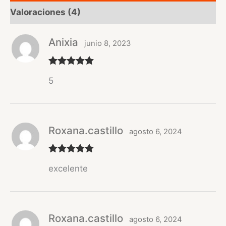
Valoraciones (4)
Anixia
junio 8, 2023
Valorado
5
con
5
de 5
Roxana.castillo
agosto 6, 2024
Valorado
excelente
con
5
de 5
Roxana.castillo
agosto 6, 2024