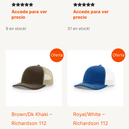
Valorado
Valorado
Accede para ver
Accede para ver
con
con
precio
precio
4.67
5.00
de 5
de 5
9 en stock!
31 en stock!
Oferta
Oferta
Brown/Dk Khaki –
Royal/White –
Richardson 112
Richardson 112