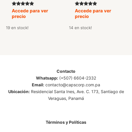
Valorado
Valorado
Accede para ver
Accede para ver
con
con
precio
precio
5.00
5.00
de 5
de 5
19 en stock!
14 en stock!
Contacto
Whatsapp:
(+507) 6604-2332
Email:
contacto@capscorp.com.pa
Ubicación:
Residencial Santa Ines, Ave. C. 173, Santiago de
Veraguas, Panamá
Términos y Políticas