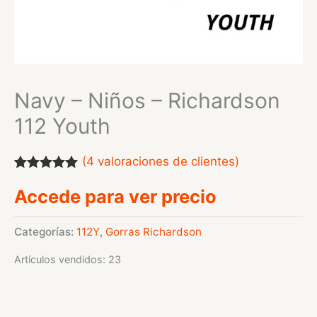
Navy – Niños – Richardson
112 Youth
(
4
valoraciones de clientes)
Valorado
4
Accede para ver precio
con
5.00
de
5 en base a
valoraciones
de clientes
Categorías:
112Y
,
Gorras Richardson
Artículos vendidos: 23