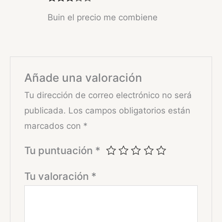
Valorad
Buin el precio me combiene
o con
3
de 5
Añade una valoración
Tu dirección de correo electrónico no será
publicada.
Los campos obligatorios están
marcados con
*
Tu puntuación
*
Tu valoración
*