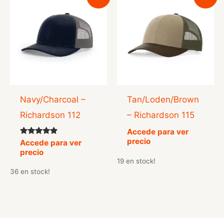
Navy/Charcoal –
Tan/Loden/Brown
Richardson 112
– Richardson 115
Accede para ver
precio
Valorado
Accede para ver
con
precio
4.67
19 en stock!
de 5
36 en stock!