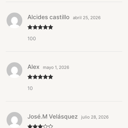
Alcides castillo
abril 25, 2026
Valorado
100
con
5
de 5
Alex
mayo 1, 2026
Valorado
10
con
5
de 5
José.M Velásquez
julio 28, 2026