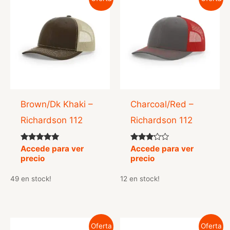
Brown/Dk Khaki –
Charcoal/Red –
Richardson 112
Richardson 112
Valorado
Valorado
Accede para ver
Accede para ver
con
con
precio
precio
5.00
3.00
de 5
de 5
49 en stock!
12 en stock!
Oferta
Oferta