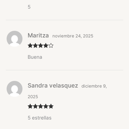
Valorado
5
con
5
de 5
Maritza
noviembre 24, 2025
Valorado
Buena
con
4
de 5
Sandra velasquez
diciembre 9,
2025
Valorado
5 estrellas
con
5
de 5