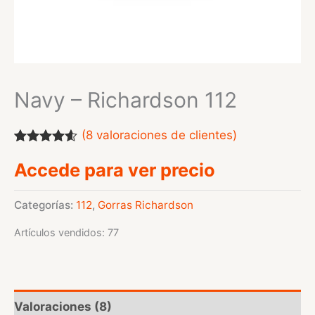
Navy – Richardson 112
(
8
valoraciones de clientes)
Valorado
8
Accede para ver precio
con
4.50
de
5 en base
a
valoraciones
Categorías:
112
,
Gorras Richardson
de
clientes
Artículos vendidos: 77
Valoraciones (8)