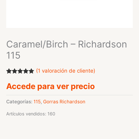
Caramel/Birch – Richardson
115
(
1
valoración de cliente)
Valorado
1
Accede para ver precio
con
5.00
de
5 en base a
valoración
de un cliente
Categorías:
115
,
Gorras Richardson
Artículos vendidos: 160