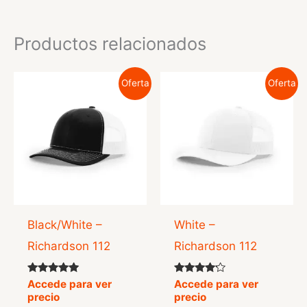
Productos relacionados
Oferta
Oferta
Black/White –
White –
Richardson 112
Richardson 112
Valorado
Valorado
Accede para ver
Accede para ver
con
con
precio
precio
5.00
4.00