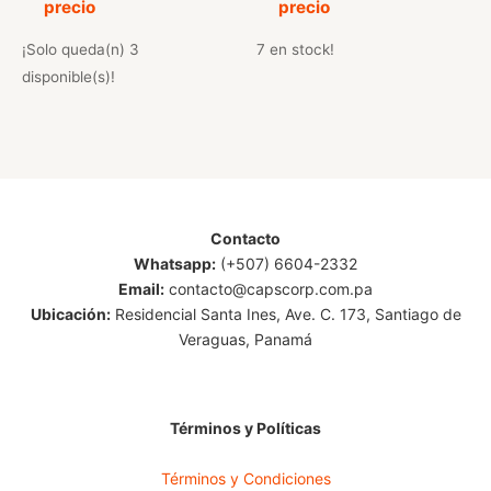
precio
precio
5.00
4.75
de 5
de 5
¡Solo queda(n) 3
7 en stock!
disponible(s)!
Contacto
Whatsapp:
(+507) 6604-2332
Email:
contacto@capscorp.com.pa
Ubicación:
Residencial Santa Ines, Ave. C. 173, Santiago de
Veraguas, Panamá
Términos y Políticas
Términos y Condiciones