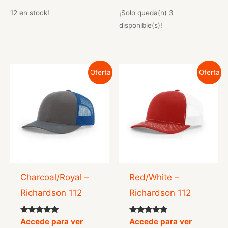
de 5
de 5
12 en stock!
¡Solo queda(n) 3
disponible(s)!
Oferta
Oferta
Charcoal/Royal –
Red/White –
Richardson 112
Richardson 112
Valorado
Valorado
Accede para ver
Accede para ver
con
con