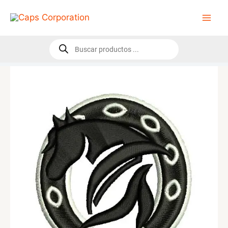
Ir
al
contenido
Búsqueda
de
productos