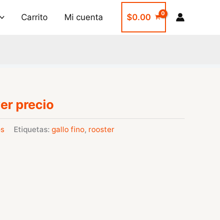
Carrito
Mi cuenta
$
0.00
er precio
os
Etiquetas:
gallo fino
,
rooster