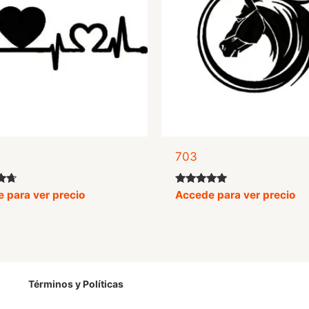
703
o
Valorado
 para ver precio
Accede para ver precio
con
5.00
de 5
Términos y Políticas