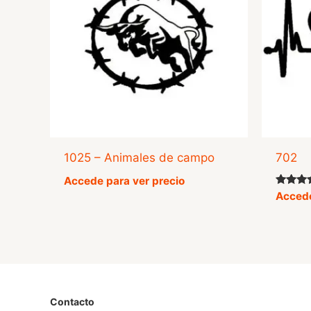
1025 – Animales de campo
702
Accede para ver precio
Valorad
Accede
con
4.50
de 5
Contacto