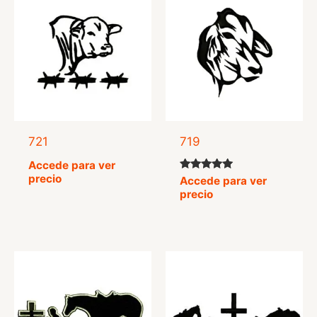
721
719
Accede para ver
precio
Valorado
Accede para ver
con
precio
5.00
de 5