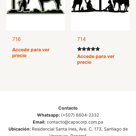
716
714
Accede para ver
precio
Valorado
Accede para ver
con
precio
5.00
de 5
Contacto
Whatsapp:
(+507) 6604-2332
Email:
contacto@capscorp.com.pa
Ubicación:
Residencial Santa Ines, Ave. C. 173, Santiago de
Veraguas, Panamá