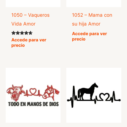
1050 – Vaqueros
1052 – Mama con
Vida Amor
su hija Amor
Accede para ver
precio
Valorado
Accede para ver
con
precio
4.50
de 5