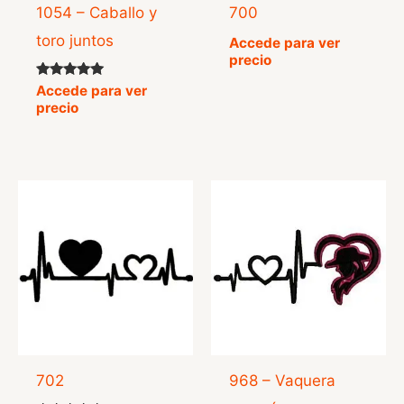
1054 – Caballo y
700
toro juntos
Accede para ver
precio
Valorado
Accede para ver
con
precio
5.00
de 5
702
968 – Vaquera