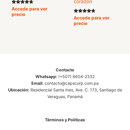
corazón
Valorado
Accede para ver
con
precio
4.50
Valorado
Accede para ver
de 5
con
precio
4.50
de 5
Contacto
Whatsapp:
(+507) 6604-2332
Email:
contacto@capscorp.com.pa
Ubicación:
Residencial Santa Ines, Ave. C. 173, Santiago de
Veraguas, Panamá
Términos y Políticas