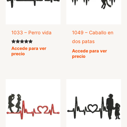
1033 – Perro vida
1049 – Caballo en
dos patas
Valorado
Accede para ver
Accede para ver
con
precio
5.00
precio
de 5