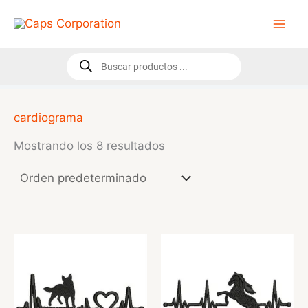
Ir
al
contenido
Búsqueda
de
productos
cardiograma
Mostrando los 8 resultados