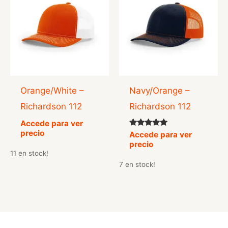
Orange/White –
Navy/Orange –
Richardson 112
Richardson 112
Accede para ver
precio
Valorado
Accede para ver
con
precio
5.00
11 en stock!
de 5
7 en stock!