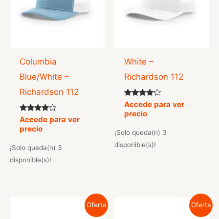
Columbia
White –
Blue/White –
Richardson 112
Richardson 112
Valorado
Accede para ver
con
precio
4.00
Valorado
Accede para ver
de 5
con
precio
4.00
¡Solo queda(n) 3
de 5
disponible(s)!
¡Solo queda(n) 3
disponible(s)!
Oferta
Oferta