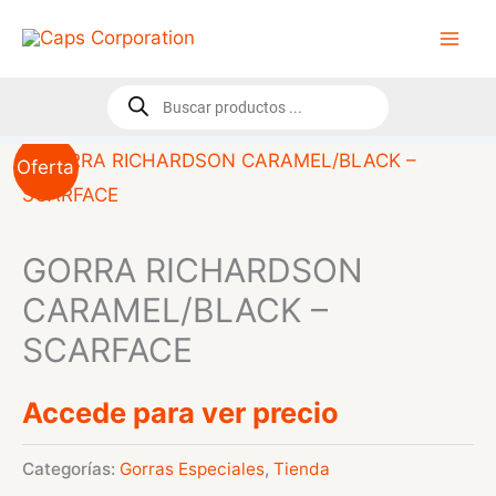
Ir
al
contenido
Búsqueda
de
productos
Oferta
GORRA RICHARDSON
CARAMEL/BLACK –
SCARFACE
Accede para ver precio
Categorías:
Gorras Especiales
,
Tienda