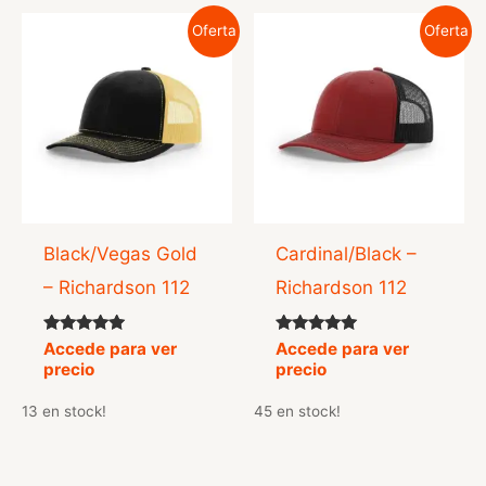
Oferta
Oferta
Black/Vegas Gold
Cardinal/Black –
– Richardson 112
Richardson 112
Valorado
Valorado
Accede para ver
Accede para ver
con
con
precio
precio
5.00
5.00
de 5
de 5
13 en stock!
45 en stock!