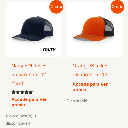
Oferta
Oferta
Navy – Niños –
Orange/Black –
Richardson 112
Richardson 112
Youth
Accede para ver
precio
Valorado
Accede para ver
9 en stock!
con
precio
5.00
de 5
¡Solo queda(n) 3
disponible(s)!