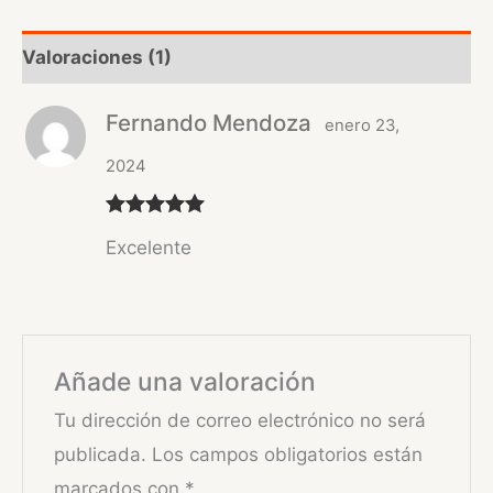
Valoraciones (1)
Fernando Mendoza
enero 23,
2024
Valorado
Excelente
con
5
de 5
Añade una valoración
Tu dirección de correo electrónico no será
publicada.
Los campos obligatorios están
marcados con
*