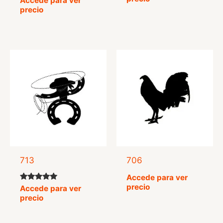
Accede para ver
con
precio
5.00
de 5
713
706
Accede para ver
precio
Valorado
Accede para ver
con
precio
5.00
de 5