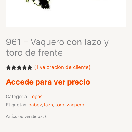
961 – Vaquero con lazo y
toro de frente
(
1
valoración de cliente)
Valorado
1
Accede para ver precio
con
5.00
de
5 en base a
valoración
de un cliente
Categoría:
Logos
Etiquetas:
cabez
,
lazo
,
toro
,
vaquero
Artículos vendidos: 6