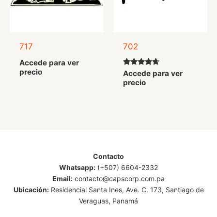
717
702
Accede para ver
precio
Valorado
Accede para ver
con
precio
4.50
de 5
Contacto
Whatsapp:
(+507) 6604-2332
Email:
contacto@capscorp.com.pa
Ubicación:
Residencial Santa Ines, Ave. C. 173, Santiago de
Veraguas, Panamá