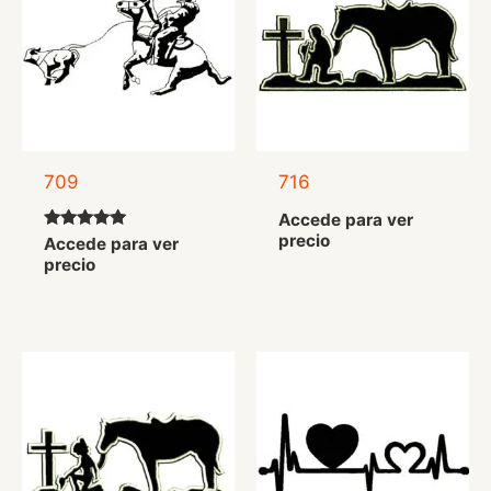
709
716
Accede para ver
precio
Valorado
Accede para ver
con
precio
5.00
de 5