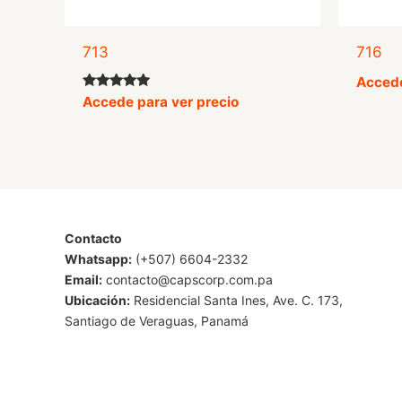
713
716
Accede
Valorado
Accede para ver precio
con
5.00
de 5
Contacto
Whatsapp:
(+507) 6604-2332
Email:
contacto@capscorp.com.pa
Ubicación:
Residencial Santa Ines, Ave. C. 173,
Santiago de Veraguas, Panamá