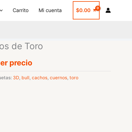
Carrito
Mi cuenta
$
0.00
os de Toro
er precio
uetas:
3D
,
bull
,
cachos
,
cuernos
,
toro