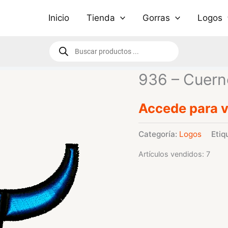
Inicio
Tienda
Gorras
Logos
Búsqueda
de
productos
936 – Cuern
Accede para v
Categoría:
Logos
Etiq
Artículos vendidos: 7