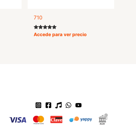
710
Valorado
Accede para ver precio
con
5.00
de 5