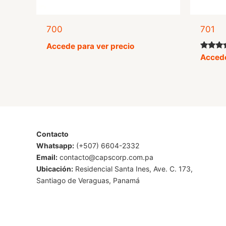
700
701
Accede para ver precio
Valorad
Accede
con
5.00
de 5
Contacto
Whatsapp:
(+507) 6604-2332
Email:
contacto@capscorp.com.pa
Ubicación:
Residencial Santa Ines, Ave. C. 173,
Santiago de Veraguas, Panamá