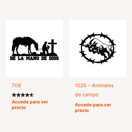
708
1025 – Animales
de campo
Valorado
Accede para ver
Accede para ver
con
precio
4.36
precio
de 5