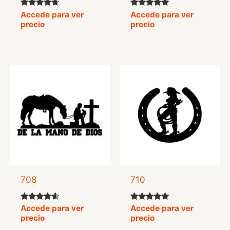
Valorado
Valorado
Accede para ver
Accede para ver
con
con
precio
precio
4.50
5.00
de 5
de 5
708
710
Valorado
Valorado
Accede para ver
Accede para ver
con
con
precio
precio
4.42
5.00
de 5
de 5