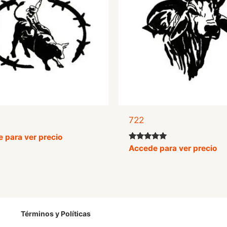
722
 para ver precio
Valorado
Accede para ver precio
con
5.00
de 5
Términos y Políticas