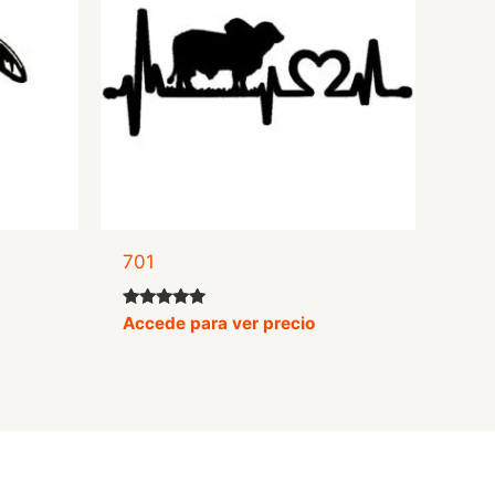
701
Valorado
Accede para ver precio
con
5.00
de 5