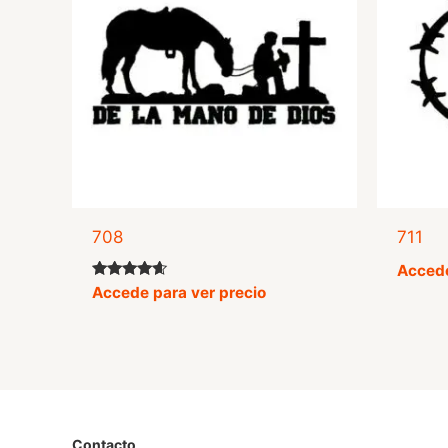
708
711
Accede
Valorado
Accede para ver precio
con
4.42
de 5
Contacto