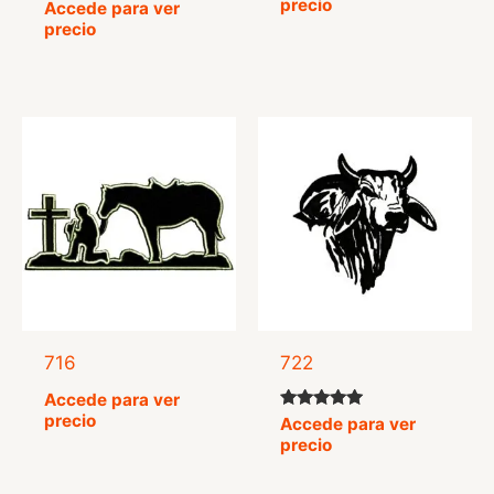
precio
Valorado
Accede para ver
con
precio
4.42
de 5
716
722
Accede para ver
precio
Valorado
Accede para ver
con
precio
5.00
de 5