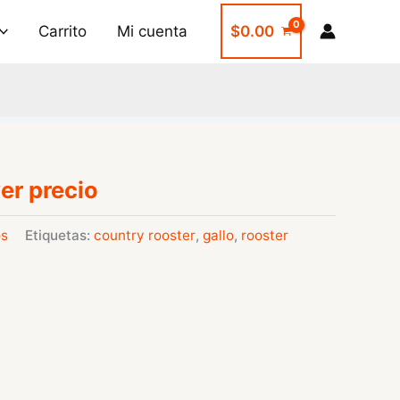
Carrito
Mi cuenta
$
0.00
er precio
os
Etiquetas:
country rooster
,
gallo
,
rooster