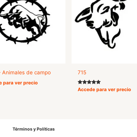
– Animales de campo
715
 para ver precio
Valorado
Accede para ver precio
con
5.00
de 5
Términos y Políticas