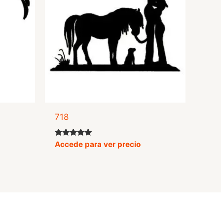
718
Valorado
Accede para ver precio
con
4.90
de 5