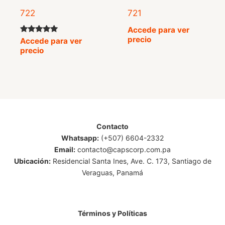
722
721
Accede para ver
precio
Valorado
Accede para ver
con
precio
5.00
de 5
Contacto
Whatsapp:
(+507) 6604-2332
Email:
contacto@capscorp.com.pa
Ubicación:
Residencial Santa Ines, Ave. C. 173, Santiago de
Veraguas, Panamá
Términos y Políticas