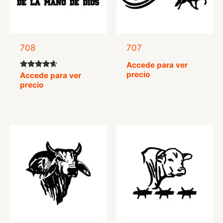
708
707
Accede para ver
precio
Valorado
Accede para ver
con
precio
4.42
de 5