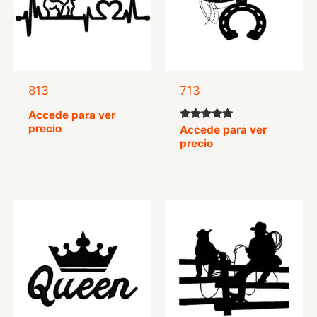
813
713
Accede para ver
precio
Valorado
Accede para ver
con
precio
5.00
de 5