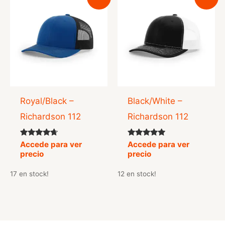
Royal/Black –
Black/White –
Richardson 112
Richardson 112
Valorado
Valorado
Accede para ver
Accede para ver
con
con
precio
precio
4.50
5.00
de 5
de 5
17 en stock!
12 en stock!