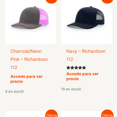
Charcoal/Neon
Navy – Richardson
Pink – Richardson
112
112
Valorado
Accede para ver
Accede para ver
con
precio
4.71
precio
de 5
19 en stock!
9 en stock!
Oferta
Oferta