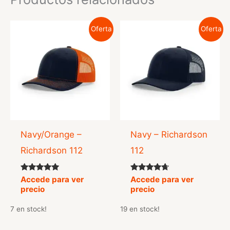
Oferta
Oferta
Navy/Orange –
Navy – Richardson
Richardson 112
112
Valorado
Valorado
Accede para ver
Accede para ver
con
con
precio
precio
5.00
4.50
de 5
de 5
7 en stock!
19 en stock!