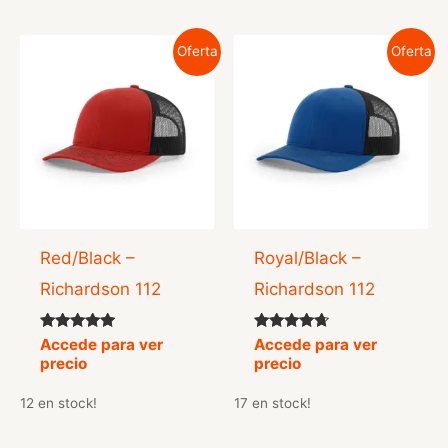
Oferta
Oferta
Red/Black –
Royal/Black –
Richardson 112
Richardson 112
Valorado
Valorado
Accede para ver
Accede para ver
con
con
precio
precio
5.00
4.50
de 5
de 5
12 en stock!
17 en stock!