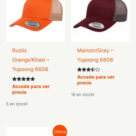
Rustic
Maroon/Gray –
Orange/Khaki –
Yupoong 6606
Yupoong 6606
Valorado
Accede para ver
con
precio
3.33
Valorado
Accede para ver
de 5
con
precio
5.00
16 en stock!
de 5
5 en stock!
Oferta