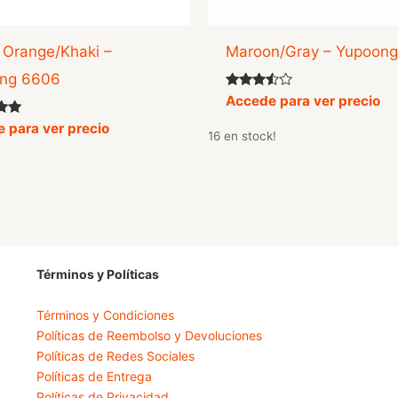
 Orange/Khaki –
Maroon/Gray – Yupoon
ng 6606
Valorado
Accede para ver precio
con
3.33
o
 para ver precio
16 en stock!
de 5
Términos y Políticas
Términos y Condiciones
Políticas de Reembolso y Devoluciones
Políticas de Redes Sociales
Políticas de Entrega
Políticas de Privacidad