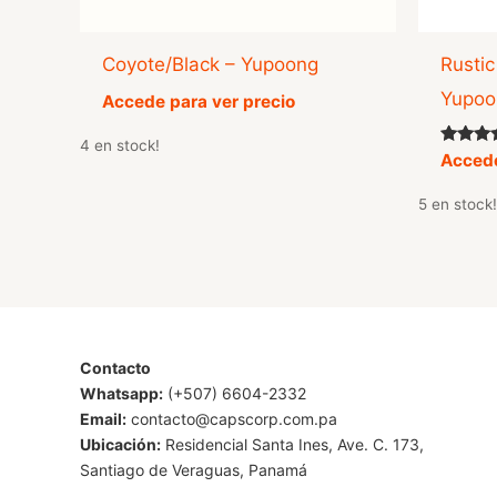
Coyote/Black – Yupoong
Rustic
Yupoo
Accede para ver precio
4 en stock!
Valorad
Accede
con
5.00
5 en stock!
de 5
Contacto
Whatsapp:
(+507) 6604-2332
Email:
contacto@capscorp.com.pa
Ubicación:
Residencial Santa Ines, Ave. C. 173,
Santiago de Veraguas, Panamá