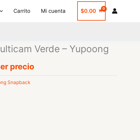
Carrito
Mi cuenta
$
0.00
ulticam Verde – Yupoong
er precio
ong Snapback