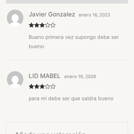
Javier Gonzalez
enero 16, 2023
Valorad
Bueno primera vez supongo debe ser
o con
3
de 5
bueno
LID MABEL
enero 19, 2026
Valorad
para mi debe ser que saldra bueno
o con
3
de 5