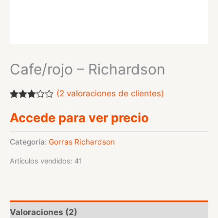
Cafe/rojo – Richardson
(
2
valoraciones de clientes)
Valorado
2
Accede para ver precio
con
3.00
de
5 en
base a
Categoría:
Gorras Richardson
valoraciones
de
Artículos vendidos: 41
clientes
Valoraciones (2)