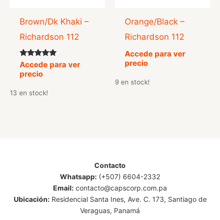
Brown/Dk Khaki –
Orange/Black –
Richardson 112
Richardson 112
Accede para ver
precio
Valorado
Accede para ver
con
precio
5.00
9 en stock!
de 5
13 en stock!
Contacto
Whatsapp:
(+507) 6604-2332
Email:
contacto@capscorp.com.pa
Ubicación:
Residencial Santa Ines, Ave. C. 173, Santiago de
Veraguas, Panamá