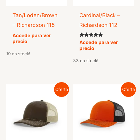
Tan/Loden/Brown
Cardinal/Black –
– Richardson 115
Richardson 112
Accede para ver
precio
Valorado
Accede para ver
con
precio
5.00
19 en stock!
de 5
33 en stock!
Oferta
Oferta