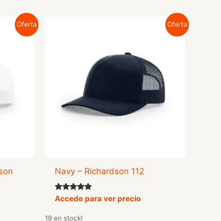
Oferta
Oferta
son
Navy – Richardson 112
Valorado
Accede para ver precio
con
4.71
19 en stock!
de 5