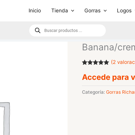
Inicio
Tienda
Gorras
Logos
Búsqueda
de
productos
Banana/crem
(
2
valorac
Valorado
2
Accede para v
con
5.00
de
5 en base a
valoraciones
de clientes
Categoría:
Gorras Richa