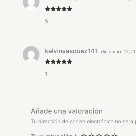
Valorado
5
con
5
de 5
kelvinvasquez141
diciembre 12, 2
Valorado
1
con
5
de 5
Añade una valoración
Tu dirección de correo electrónico no será 