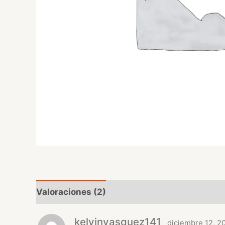
Valoraciones (2)
kelvinvasquez141
diciembre 12, 2