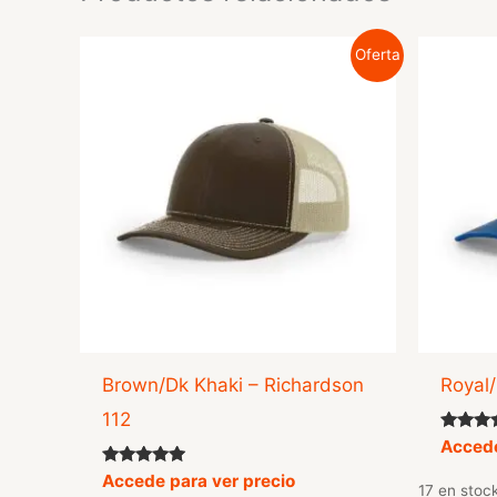
Oferta
Brown/Dk Khaki – Richardson
Royal/
112
Valorad
Accede
con
4.50
Valorado
Accede para ver precio
17 en stock
de 5
con