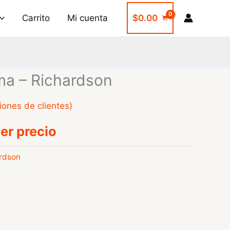
Carrito
Mi cuenta
$
0.00
a – Richardson
iones de clientes)
er precio
rdson